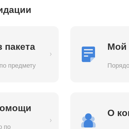
идации
 пакета
Мой 
 по предмету
Порядо
помощи
О к
о по