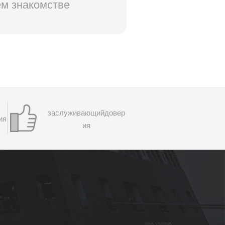
м знакомстве
заслуживающийдовер
ия
ия