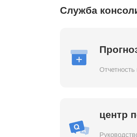
Служба консол
Прогноз
Отчетность
центр 
Руководств