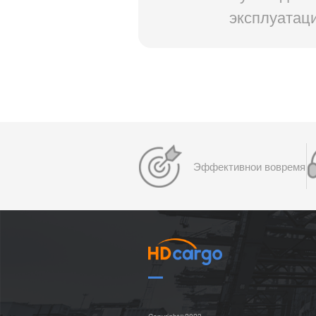
эксплуатац
Эффективнои вовремя