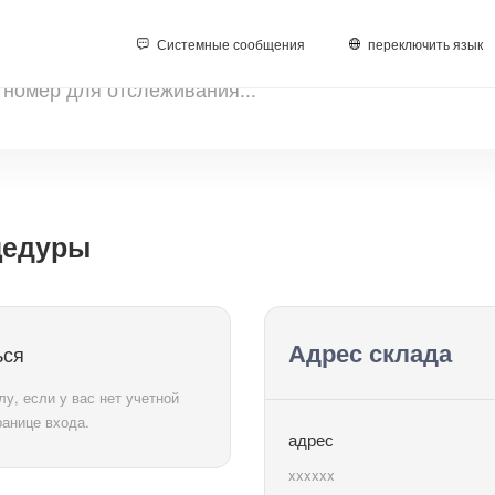
Системные сообщения
переключить язык
цедуры
Адрес склада
ься
у, если у вас нет учетной
ранице входа.
адрес
xxxxxx