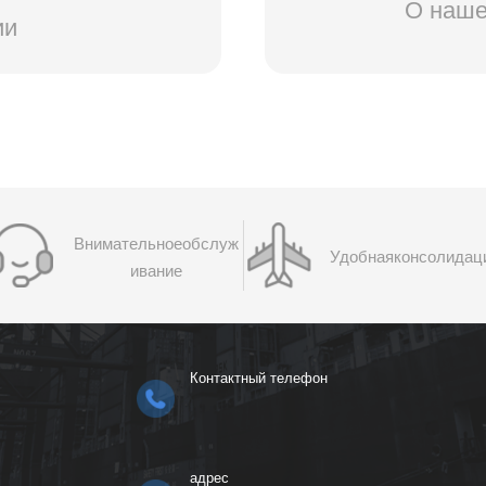
О наше
ии
Внимательноеобслуж
Удобнаяконсолидац
ивание
Контактный телефон
адрес